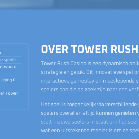
OVER TOWER RUSH
o
e speelt
Tower Rush Casino is een dynamisch onlin
antwoord
strategie en geluk. Dit innovatieve spel o
liging &
interactieve gameplay en meeslepende s
spelers aan die op zoek zijn naar een ver
ver Tower
Het spel is toegankelijk via verschillen
spelers overal en altijd kunnen genieten
stelt nieuwe spelers in staat om het spe
wat een uitstekende manier is om de spel