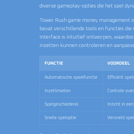
diverse gameplay-opties die het spel dy
Tower Rush game money management is ee
bevat verschillende tools en functies die
interface is intuïtief ontworpen, waardo
inzetten kunnen controleren en aanpass
FUNCTIE
VOORDEEL
Automatische speelfunctie
Efficiënt spe
Inzetlimieten
Controle over
Spelgeschiedenis
Inzicht in ee
Snelle speloptie
Versneld spe