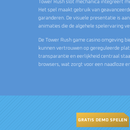
Tower Rush slot mechanica integreert mo
Het spel maakt gebruik van geavanceerde
garanderen. De visuele presentatie is aa
animaties die de algehele spelervaring v
De Tower Rush game casino omgeving bie
kunnen vertrouwen op gereguleerde platfo
transparantie en eerlijkheid centraal sta
browsers, wat zorgt voor een naadloze e
GRATIS DEMO SPELEN