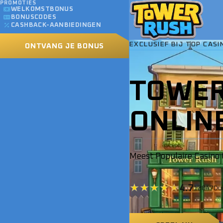
PROMOTIES
WELKOMSTBONUS
BONUSCODES
CASHBACK-AANBIEDINGEN
EXCLUSIEF BIJ TOP CASI
ONTVANG JE BONUS
TOWER
ONLIN
Meest Populaire Casino
4.7
12847
Dui