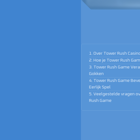
1. Over Tower Rush Casin
2. Hoe je Tower Rush Gam
3. Tower Rush Game Ver
Gokken
4. Tower Rush Game Bevei
Eerlijk Spel
5. Veelgestelde vragen o
Rush Game