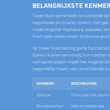
BELANGRIJKSTE KENME
Tower Rush game biedt verschillende ken
beginnende als ervaren spelers. Het spe
moderne game-mechanica, waardoor een u
Rush speel opties vinden bij diverse ger
De Tower Rush betting game functionalite
Spelers kunnen eenvoudig hun inzetten 
cash game aspect maakt het mogelijk om 
toegankelijk maakt voor verschillende bu
KENMERK
BESCHRIJVING
Speltype
Online spel met casino
Beschikbaarheid
Web en mobiele app